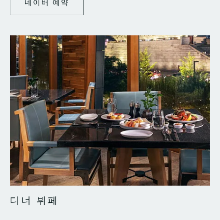
네이버 예약
네
이
버
예
약
디너 뷔페