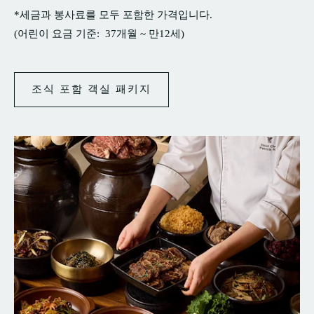
*세금과 봉사료를 모두 포함한 가격입니다.
(어린이 요금 기준: 37개월 ~ 만12세)
조식 포함 객실 패키지
조
식
포
함
객
실
패
키
지