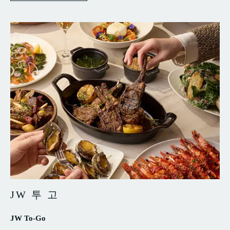
이
버
예
약
JW 투 고
JW To-Go